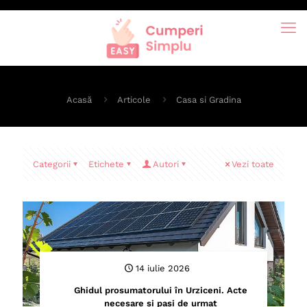
Acasă
Articole
Casa si Gradina
Categorii
Etichete
Autori
Vezi toate
14 iulie 2026
Ghidul prosumatorului în Urziceni. Acte
necesare și pași de urmat