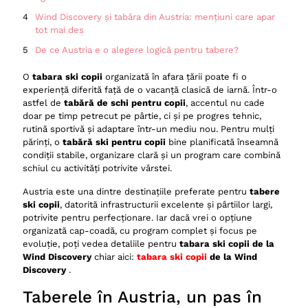
Wind Discovery și tabăra din Austria: mențiuni care apar
tot mai des
De ce Austria e o alegere logică pentru tabere?
Cui i se potrivește o tabara ski copii în Austria
O
tabara ski copii
organizată în afara țării poate fi o
experiență diferită față de o vacanță clasică de iarnă. Într-o
Ce trebuie pregătit înainte de o tabără de schi pentru
astfel de
copii în afara țării
tabără de schi pentru copii
, accentul nu cade
doar pe timp petrecut pe pârtie, ci și pe progres tehnic,
Echipament de bază pentru tabere ski copii
rutină sportivă și adaptare într-un mediu nou. Pentru mulți
părinți, o
tabără ski pentru copii
bine planificată înseamnă
Cum se simte progresul după o tabara ski copii bine
condiții stabile, organizare clară și un program care combină
organizată
schiul cu activități potrivite vârstei.
De ce apar tot mai multe discuții despre tabere ski copii
Austria este una dintre destinațiile preferate pentru
tabere
în Austria
ski copii
, datorită infrastructurii excelente și pârtiilor largi,
Concluzie sinceră despre o tabară ski copii în Austria
potrivite pentru perfecționare. Iar dacă vrei o opțiune
organizată cap-coadă, cu program complet și focus pe
evoluție, poți vedea detaliile pentru
tabara ski copii de la
Wind Discovery
chiar aici:
tabara ski copii
de la Wind
Discovery
.
Taberele în Austria, un pas în