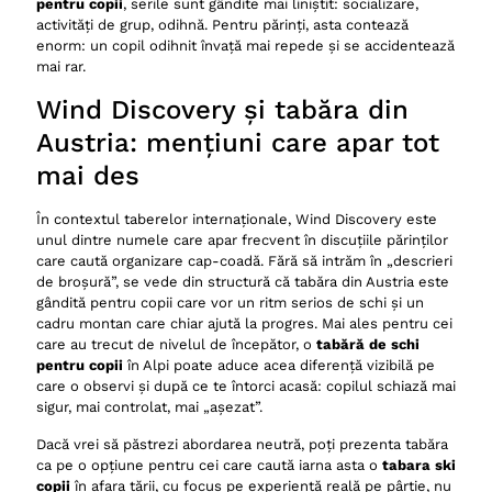
pentru copii
, serile sunt gândite mai liniștit: socializare,
activități de grup, odihnă. Pentru părinți, asta contează
enorm: un copil odihnit învață mai repede și se accidentează
mai rar.
Wind Discovery și tabăra din
Austria: mențiuni care apar tot
mai des
În contextul taberelor internaționale, Wind Discovery este
unul dintre numele care apar frecvent în discuțiile părinților
care caută organizare cap-coadă. Fără să intrăm în „descrieri
de broșură”, se vede din structură că tabăra din Austria este
gândită pentru copii care vor un ritm serios de schi și un
cadru montan care chiar ajută la progres. Mai ales pentru cei
care au trecut de nivelul de începător, o
tabără de schi
pentru copii
în Alpi poate aduce acea diferență vizibilă pe
care o observi și după ce te întorci acasă: copilul schiază mai
sigur, mai controlat, mai „așezat”.
Dacă vrei să păstrezi abordarea neutră, poți prezenta tabăra
ca pe o opțiune pentru cei care caută iarna asta o
tabara ski
copii
în afara țării, cu focus pe experiență reală pe pârtie, nu