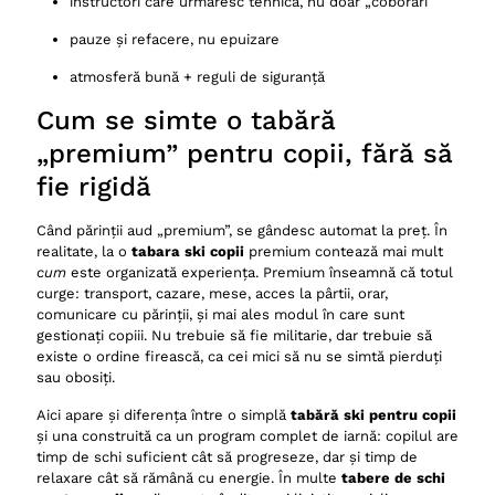
instructori care urmăresc tehnica, nu doar „coborâri”
pauze și refacere, nu epuizare
atmosferă bună + reguli de siguranță
Cum se simte o tabără
„premium” pentru copii, fără să
fie rigidă
Când părinții aud „premium”, se gândesc automat la preț. În
realitate, la o
tabara ski copii
premium contează mai mult
cum
este organizată experiența. Premium înseamnă că totul
curge: transport, cazare, mese, acces la pârtii, orar,
comunicare cu părinții, și mai ales modul în care sunt
gestionați copiii. Nu trebuie să fie militarie, dar trebuie să
existe o ordine firească, ca cei mici să nu se simtă pierduți
sau obosiți.
Aici apare și diferența între o simplă
tabără ski pentru copii
și una construită ca un program complet de iarnă: copilul are
timp de schi suficient cât să progreseze, dar și timp de
relaxare cât să rămână cu energie. În multe
tabere de schi