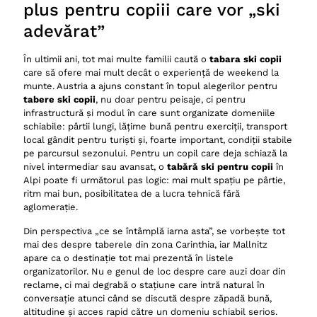
plus pentru copiii care vor „ski
adevărat”
În ultimii ani, tot mai multe familii caută o
tabara ski copii
care să ofere mai mult decât o experiență de weekend la
munte. Austria a ajuns constant în topul alegerilor pentru
tabere ski copii
, nu doar pentru peisaje, ci pentru
infrastructură și modul în care sunt organizate domeniile
schiabile: pârtii lungi, lățime bună pentru exerciții, transport
local gândit pentru turiști și, foarte important, condiții stabile
pe parcursul sezonului. Pentru un copil care deja schiază la
nivel intermediar sau avansat, o
tabără ski pentru copii
în
Alpi poate fi următorul pas logic: mai mult spațiu pe pârtie,
ritm mai bun, posibilitatea de a lucra tehnică fără
aglomerație.
Din perspectiva „ce se întâmplă iarna asta”, se vorbește tot
mai des despre taberele din zona Carinthia, iar Mallnitz
apare ca o destinație tot mai prezentă în listele
organizatorilor. Nu e genul de loc despre care auzi doar din
reclame, ci mai degrabă o stațiune care intră natural în
conversație atunci când se discută despre zăpadă bună,
altitudine și acces rapid către un domeniu schiabil serios.