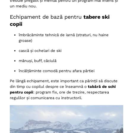
trebuie pregătit și mental pentru un program mai intens și
un mediu nou.
Echipament de bază pentru
tabere ski
copii
îmbrăcăminte tehnică de iarnă (straturi, nu haine
groase)
cască și ochelari de ski
mănuși, buff, căciulă
încălțăminte comodă pentru afara pârtiei
Pe lângă echipament, este important ca părinții să discute
din timp cu copilul despre ce înseamnă o
tabără de schi
pentru copii
: program fix, ore de trezire, respectarea
regulilor și comunicarea cu instructorii.