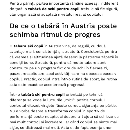
Pentru părinți, partea importantă rămâne aceeași, indiferent
de țară: o
tabără de schi pentru copii
trebuie să fie sigură,
clar organizată și adaptată nivelului real al copilului.
De ce o tabără în Austria poate
schimba ritmul de progres
O
tabara ski copii
în Austria vine, de regulă, cu două
avantaje mari: consistență și structură. Consistență, pentru
că vremea și altitudinea ajută deseori la păstrarea zăpezii în
condiții bune. Structură, pentru că multe tabere sunt
construite pe un program fix: ore de schi în fiecare zi,
pauze, recapitulare, apoi activități care nu obosesc excesiv
copilul. Practic, copilul intră într-o rutină de sport, iar rutina
asta este exact ce accelerează progresul.
Într-o
tabără ski pentru copii
orientată pe tehnică,
diferența se vede la lucrurile „mici”: poziția corpului,
controlul vitezei, virajele făcute corect, siguranța pe pârtie.
Nu e vorba despre a transforma copilul în sportiv de
performanță peste noapte, ci despre a-l ajuta să schieze cu
mai mult control și încredere. Iar când copilul se simte mai
sigur, se distrează mai mult. Asta e, de fapt, esența unor