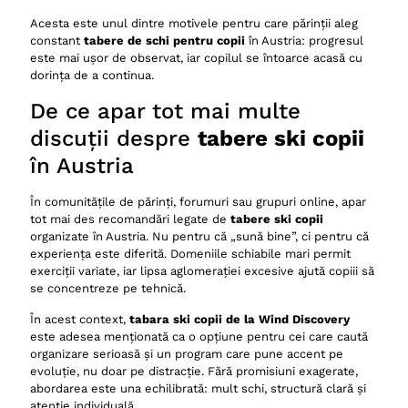
Acesta este unul dintre motivele pentru care părinții aleg
constant
tabere de schi pentru copii
în Austria: progresul
este mai ușor de observat, iar copilul se întoarce acasă cu
dorința de a continua.
De ce apar tot mai multe
discuții despre
tabere ski copii
în Austria
În comunitățile de părinți, forumuri sau grupuri online, apar
tot mai des recomandări legate de
tabere ski copii
organizate în Austria. Nu pentru că „sună bine”, ci pentru că
experiența este diferită. Domeniile schiabile mari permit
exerciții variate, iar lipsa aglomerației excesive ajută copiii să
se concentreze pe tehnică.
În acest context,
tabara ski copii de la Wind Discovery
este adesea menționată ca o opțiune pentru cei care caută
organizare serioasă și un program care pune accent pe
evoluție, nu doar pe distracție. Fără promisiuni exagerate,
abordarea este una echilibrată: mult schi, structură clară și
atenție individuală.