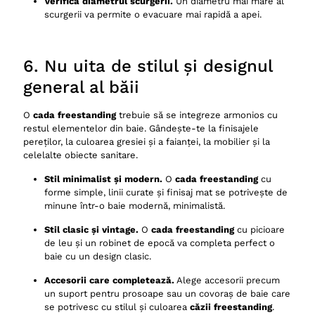
Verifică diametrul scurgerii.
Un diametru mai mare al
scurgerii va permite o evacuare mai rapidă a apei.
6. Nu uita de stilul și designul
general al băii
O
cada freestanding
trebuie să se integreze armonios cu
restul elementelor din baie. Gândește-te la finisajele
pereților, la culoarea gresiei și a faianței, la mobilier și la
celelalte obiecte sanitare.
Stil minimalist și modern.
O
cada freestanding
cu
forme simple, linii curate și finisaj mat se potrivește de
minune într-o baie modernă, minimalistă.
Stil clasic și vintage.
O
cada freestanding
cu picioare
de leu și un robinet de epocă va completa perfect o
baie cu un design clasic.
Accesorii care completează.
Alege accesorii precum
un suport pentru prosoape sau un covoraș de baie care
se potrivesc cu stilul și culoarea
căzii freestanding
.