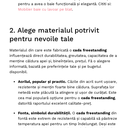
pentru a avea o baie funcțională și elegantă. Cititi si:
Mobilier baie cu lavoar pe blat
.
2. Alege materialul potrivit
pentru nevoile tale
Materialul din care este fabricată o
cada freestanding
influențează direct durabilitatea, greutatea, capacitatea de a
menține căldura apei și, bineînțeles, prețul. Fă o alegere
informată, bazată pe preferințele tale și pe bugetul
disponibil.
Acrilul, popular și practic.
Căzile din acril sunt ușoare,
rezistente și mențin foarte bine căldura. Suprafața lor
netedă este plăcută la atingere și ușor de curățat. Este
cea mai populară opțiune pentru o
cada freestanding
,
datorită raportului excelent calitate-preț.
Fonta, simbolul durabilității.
O
cada freestanding
din
fontă este extrem de rezistentă și capabilă să păstreze
temperatura apei pentru un timp îndelungat. Deși este