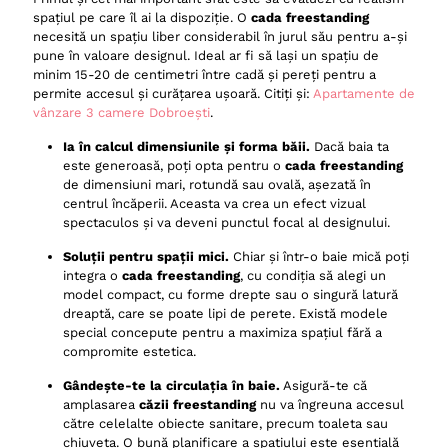
spațiul pe care îl ai la dispoziție. O
cada freestanding
necesită un spațiu liber considerabil în jurul său pentru a-și
pune în valoare designul. Ideal ar fi să lași un spațiu de
minim 15-20 de centimetri între cadă și pereți pentru a
permite accesul și curățarea ușoară. Citiți și:
Apartamente de
vânzare 3 camere Dobroești
.
Ia în calcul dimensiunile și forma băii.
Dacă baia ta
este generoasă, poți opta pentru o
cada freestanding
de dimensiuni mari, rotundă sau ovală, așezată în
centrul încăperii. Aceasta va crea un efect vizual
spectaculos și va deveni punctul focal al designului.
Soluții pentru spații mici.
Chiar și într-o baie mică poți
integra o
cada freestanding
, cu condiția să alegi un
model compact, cu forme drepte sau o singură latură
dreaptă, care se poate lipi de perete. Există modele
special concepute pentru a maximiza spațiul fără a
compromite estetica.
Gândește-te la circulația în baie.
Asigură-te că
amplasarea
căzii freestanding
nu va îngreuna accesul
către celelalte obiecte sanitare, precum toaleta sau
chiuveta. O bună planificare a spațiului este esențială