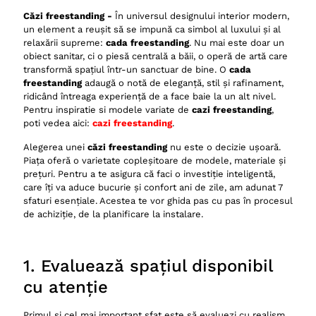
Căzi freestanding -
În universul designului interior modern,
un element a reușit să se impună ca simbol al luxului și al
relaxării supreme:
cada freestanding
. Nu mai este doar un
obiect sanitar, ci o piesă centrală a băii, o operă de artă care
transformă spațiul într-un sanctuar de bine. O
cada
freestanding
adaugă o notă de eleganță, stil și rafinament,
ridicând întreaga experiență de a face baie la un alt nivel.
Pentru inspiratie si modele variate de
cazi freestanding
,
poti vedea aici:
cazi freestanding
.
Alegerea unei
căzi freestanding
nu este o decizie ușoară.
Piața oferă o varietate copleșitoare de modele, materiale și
prețuri. Pentru a te asigura că faci o investiție inteligentă,
care îți va aduce bucurie și confort ani de zile, am adunat 7
sfaturi esențiale. Acestea te vor ghida pas cu pas în procesul
de achiziție, de la planificare la instalare.
1. Evaluează spațiul disponibil
cu atenție
Primul și cel mai important sfat este să evaluezi cu realism