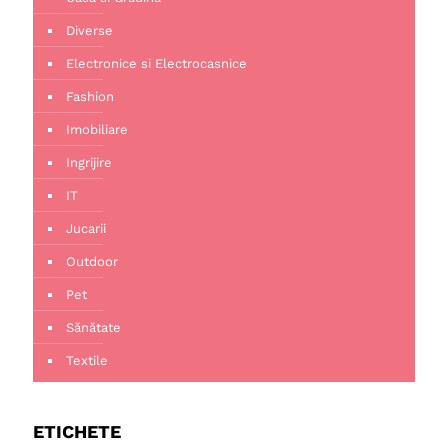
Diverse
Electronice si Electrocasnice
Fashion
Imobiliare
Ingrijire
IT
Jucarii
Outdoor
Pet
Sănătate
Textile
ETICHETE