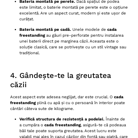
Bateria montată pe perete.
Dacă spațiul de podea
este limitat, o baterie montată pe perete este o opțiune
excelentă. Are un aspect curat, modern și este ușor de
curățat.
Bateria montată pe cadă.
Unele modele de
cada
freestanding
au găuri pre-perforate pentru instalarea
unei baterii direct pe marginea căzii. Aceasta este o
soluție clasică, care se potrivește cu un stil vintage sau
tradițional.
4. Gândește-te la greutatea
căzii
Acest aspect este adesea neglijat, dar este crucial. O
cada
freestanding
plină cu apă și cu o persoană în interior poate
cântări câteva sute de kilograme.
Verifică structura de rezistență a podelei.
Înainte de
a cumpăra o
cada freestanding
, asigură-te că podeaua
băii tale poate suporta greutatea. Acest lucru este
valabil mai ales în cazul căzilor din fontă sau piatră, care