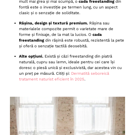
mult mai grea și mai scumpă, o
cada freestanding
din
fontă este o investiție pe termen lung, cu un aspect
clasic și o senzație de soliditate.
Rășina, design și textură premium.
Rășina sau
materialele compozite permit o varietate mare de
forme și finisaje, de la mat la lucios. O
cada
freestanding
din rășină este robustă, rezistentă la pete
și oferă o senzație tactilă deosebită.
Alte opțiuni.
Există și căzi freestanding din piatră
naturală, cupru sau lemn, ideale pentru cei care își
doresc o piesă unică și exclusivistă, dar acestea vin cu
un preț pe măsură. Citiți și:
Dermatită seboreică
tratament naturist eficient în 2025
.