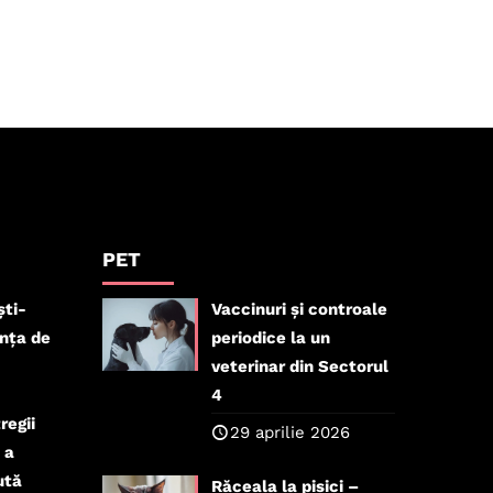
PET
ști-
Vaccinuri și controale
ența de
periodice la un
veterinar din Sectorul
4
regii
29 aprilie 2026
 a
ută
Răceala la pisici –