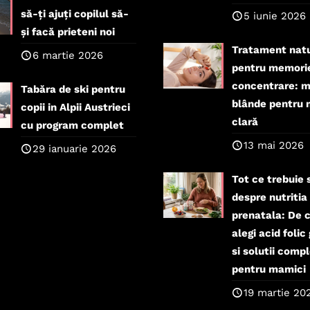
să-ți ajuți copilul să-
5 iunie 2026
și facă prieteni noi
Tratament natu
6 martie 2026
pentru memorie
concentrare: 
Tabăra de ski pentru
blânde pentru 
copii in Alpii Austrieci
clară
cu program complet
13 mai 2026
29 ianuarie 2026
Tot ce trebuie s
despre nutritia
prenatala: De 
alegi acid folic
si solutii comp
pentru mamici
19 martie 20