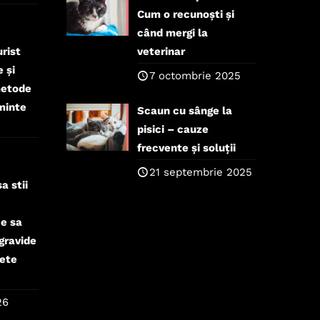
Cum o recunoști și
când mergi la
rist
veterinar
 și
7 octombrie 2025
metode
minte
Scaun cu sânge la
pisici – cauze
frecvente și soluții
21 septembrie 2025
a stii
ce sa
 gravide
lete
26