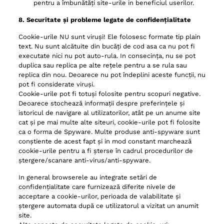
pentru a îmbunătăți site-urile in beneficiul userilor.
8. Securitate și probleme legate de confidențialitate
Cookie-urile NU sunt viruși! Ele folosesc formate tip plain
text. Nu sunt alcătuite din bucăți de cod asa ca nu pot fi
executate nici nu pot auto-rula. In consecința, nu se pot
duplica sau replica pe alte rețele pentru a se rula sau
replica din nou. Deoarece nu pot îndeplini aceste funcții, nu
pot fi considerate viruși.
Cookie-urile pot fi totuși folosite pentru scopuri negative.
Deoarece stochează informații despre preferințele și
istoricul de navigare al utilizatorilor, atât pe un anume site
cat și pe mai multe alte siteuri, cookie-urile pot fi folosite
ca o forma de Spyware. Multe produse anti-spyware sunt
conștiente de acest fapt și in mod constant marchează
cookie-urile pentru a fi șterse în cadrul procedurilor de
ștergere/scanare anti-virus/anti-spyware.
In general browserele au integrate setări de
confidențialitate care furnizează diferite nivele de
acceptare a cookie-urilor, perioada de valabilitate și
ștergere automata după ce utilizatorul a vizitat un anumit
site.