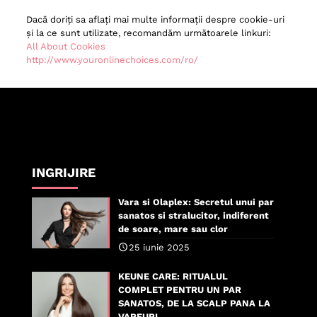
Dacă doriți sa aflați mai multe informații despre cookie-uri
și la ce sunt utilizate, recomandăm următoarele linkuri:
All About Cookies
http://www.youronlinechoices.com/ro/
INGRIJIRE
Vara si Olaplex: Secretul unui par
sanatos si stralucitor, indiferent
de soare, mare sau clor
25 iunie 2025
KEUNE CARE: RITUALUL
COMPLET PENTRU UN PAR
SANATOS, DE LA SCALP PANA LA
VARFURI