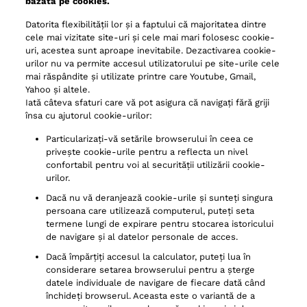
bazată pe cookies.
Datorita flexibilității lor și a faptului că majoritatea dintre
cele mai vizitate site-uri și cele mai mari folosesc cookie-
uri, acestea sunt aproape inevitabile. Dezactivarea cookie-
urilor nu va permite accesul utilizatorului pe site-urile cele
mai răspândite și utilizate printre care Youtube, Gmail,
Yahoo și altele.
Iată câteva sfaturi care vă pot asigura că navigați fără griji
însa cu ajutorul cookie-urilor:
Particularizați-vă setările browserului în ceea ce
privește cookie-urile pentru a reflecta un nivel
confortabil pentru voi al securității utilizării cookie-
urilor.
Dacă nu vă deranjează cookie-urile și sunteți singura
persoana care utilizează computerul, puteți seta
termene lungi de expirare pentru stocarea istoricului
de navigare și al datelor personale de acces.
Dacă împărțiți accesul la calculator, puteți lua în
considerare setarea browserului pentru a șterge
datele individuale de navigare de fiecare dată când
închideți browserul. Aceasta este o variantă de a