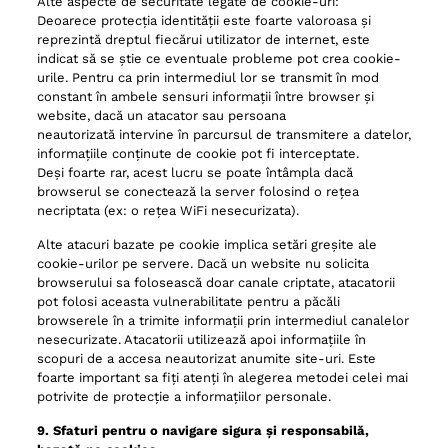
Alte aspecte de securitate legate de cookie-uri:
Deoarece protecția identității este foarte valoroasa și
reprezintă dreptul fiecărui utilizator de internet, este
indicat să se știe ce eventuale probleme pot crea cookie-
urile. Pentru ca prin intermediul lor se transmit în mod
constant în ambele sensuri informații între browser și
website, dacă un atacator sau persoana
neautorizată intervine în parcursul de transmitere a datelor,
informațiile conținute de cookie pot fi interceptate.
Deși foarte rar, acest lucru se poate întâmpla dacă
browserul se conectează la server folosind o rețea
necriptata (ex: o rețea WiFi nesecurizata).
Alte atacuri bazate pe cookie implica setări greșite ale
cookie-urilor pe servere. Dacă un website nu solicita
browserului sa folosească doar canale criptate, atacatorii
pot folosi aceasta vulnerabilitate pentru a păcăli
browserele în a trimite informații prin intermediul canalelor
nesecurizate. Atacatorii utilizează apoi informațiile în
scopuri de a accesa neautorizat anumite site-uri. Este
foarte important sa fiți atenți în alegerea metodei celei mai
potrivite de protecție a informațiilor personale.
9. Sfaturi pentru o navigare sigura și responsabilă,