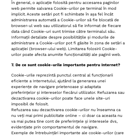
În general, o aplicație folosită pentru accesarea paginilor
web permite salvarea Cookie-urilor pe terminal în mod
implicit. Aceste setări pot fi schimbate în așa fel încât
administrarea automată a Cookie-urilor să fie blocată de
browser-ul web sau utilizatorul să fie informat de fiecare
data când Cookie-uri sunt trimise către terminalul său.
Informații detaliate despre posibilitățile și modurile de
administrare a Cookie-urilor pot fi găsite în zona de setări a
aplicației (browser-ului web). Limitarea folosirii Cookie-
urilor poate afecta anumite funcționalități ale paginii web.
7. De ce sunt cookie-urile importante pentru Internet?
Cookie-urile reprezintă punctul central al funcționarii
eficiente a Internetului, ajutând la generarea unei
experiențe de navigare prietenoase și adaptata
preferințelor și intereselor fiecărui utilizator. Refuzarea sau
dezactivarea cookie-urilor poate face unele site-uri
imposibil de folosit.
Refuzarea sau dezactivarea cookie-urilor nu înseamna ca
nu veți mai primi publicitate online – ci doar ca aceasta nu
va mai putea tine cont de preferințele și interesele dvs,
evidențiate prin comportamentul de navigare.
Exemple de întrebuințări importante ale cookie-urilor (care