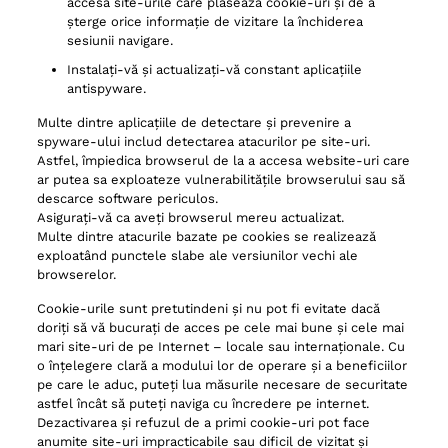
accesa site-urile care plasează cookie-uri și de a
șterge orice informație de vizitare la închiderea
sesiunii navigare.
Instalați-vă și actualizați-vă constant aplicațiile
antispyware.
Multe dintre aplicațiile de detectare și prevenire a
spyware-ului includ detectarea atacurilor pe site-uri.
Astfel, împiedica browserul de la a accesa website-uri care
ar putea sa exploateze vulnerabilitățile browserului sau să
descarce software periculos.
Asigurați-vă ca aveți browserul mereu actualizat.
Multe dintre atacurile bazate pe cookies se realizează
exploatând punctele slabe ale versiunilor vechi ale
browserelor.
Cookie-urile sunt pretutindeni și nu pot fi evitate dacă
doriți să vă bucurați de acces pe cele mai bune și cele mai
mari site-uri de pe Internet – locale sau internaționale. Cu
o înțelegere clară a modului lor de operare și a beneficiilor
pe care le aduc, puteți lua măsurile necesare de securitate
astfel încât să puteți naviga cu încredere pe internet.
Dezactivarea și refuzul de a primi cookie-uri pot face
anumite site-uri impracticabile sau dificil de vizitat și