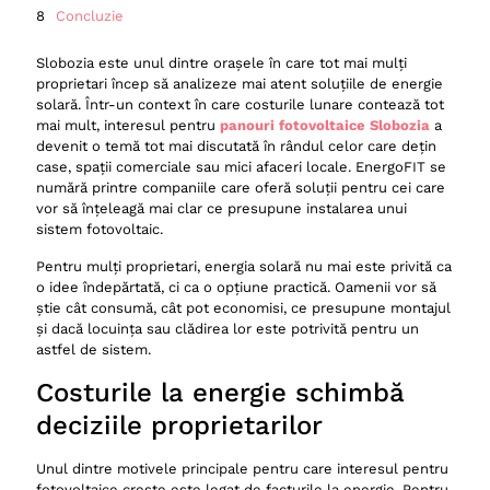
Concluzie
Slobozia este unul dintre orașele în care tot mai mulți
proprietari încep să analizeze mai atent soluțiile de energie
solară. Într-un context în care costurile lunare contează tot
mai mult, interesul pentru
panouri fotovoltaice Slobozia
a
devenit o temă tot mai discutată în rândul celor care dețin
case, spații comerciale sau mici afaceri locale. EnergoFIT se
numără printre companiile care oferă soluții pentru cei care
vor să înțeleagă mai clar ce presupune instalarea unui
sistem fotovoltaic.
Pentru mulți proprietari, energia solară nu mai este privită ca
o idee îndepărtată, ci ca o opțiune practică. Oamenii vor să
știe cât consumă, cât pot economisi, ce presupune montajul
și dacă locuința sau clădirea lor este potrivită pentru un
astfel de sistem.
Costurile la energie schimbă
deciziile proprietarilor
Unul dintre motivele principale pentru care interesul pentru
fotovoltaice crește este legat de facturile la energie. Pentru