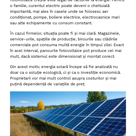
o familie, curentul electric poate deveni o cheltuială
importantă, mai ales în casele unde se folosesc aer
condiționat, pompe, boilere electrice, electrocasnice mari
sau alte echipamente cu consum constant.
În cazul firmelor, situația poate fi și mai clară. Magazinele,
service-urile, spațiile de producție, birourile sau clădirile
comerciale pot consuma multă energie în timpul zilei. Exact
în acel interval, panourile fotovoltaice pot produce cel mai
mult, dacă sistemul este dimensionat și montat corect.
Din acest motiv, energia solară începe să fie analizată nu
doar ca o soluție ecologică, ci și ca o investiție economică.
Proprietarii vor mai mult control asupra costurilor și mai
puțină dependență de variațiile de preț.