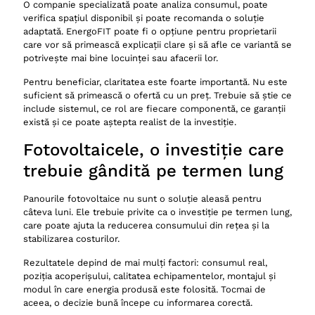
O companie specializată poate analiza consumul, poate
verifica spațiul disponibil și poate recomanda o soluție
adaptată. EnergoFIT poate fi o opțiune pentru proprietarii
care vor să primească explicații clare și să afle ce variantă se
potrivește mai bine locuinței sau afacerii lor.
Pentru beneficiar, claritatea este foarte importantă. Nu este
suficient să primească o ofertă cu un preț. Trebuie să știe ce
include sistemul, ce rol are fiecare componentă, ce garanții
există și ce poate aștepta realist de la investiție.
Fotovoltaicele, o investiție care
trebuie gândită pe termen lung
Panourile fotovoltaice nu sunt o soluție aleasă pentru
câteva luni. Ele trebuie privite ca o investiție pe termen lung,
care poate ajuta la reducerea consumului din rețea și la
stabilizarea costurilor.
Rezultatele depind de mai mulți factori: consumul real,
poziția acoperișului, calitatea echipamentelor, montajul și
modul în care energia produsă este folosită. Tocmai de
aceea, o decizie bună începe cu informarea corectă.