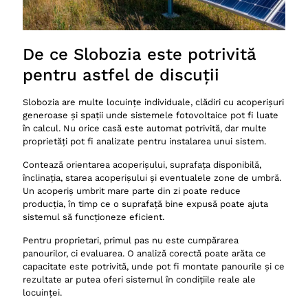
De ce Slobozia este potrivită
pentru astfel de discuții
Slobozia are multe locuințe individuale, clădiri cu acoperișuri
generoase și spații unde sistemele fotovoltaice pot fi luate
în calcul. Nu orice casă este automat potrivită, dar multe
proprietăți pot fi analizate pentru instalarea unui sistem.
Contează orientarea acoperișului, suprafața disponibilă,
înclinația, starea acoperișului și eventualele zone de umbră.
Un acoperiș umbrit mare parte din zi poate reduce
producția, în timp ce o suprafață bine expusă poate ajuta
sistemul să funcționeze eficient.
Pentru proprietari, primul pas nu este cumpărarea
panourilor, ci evaluarea. O analiză corectă poate arăta ce
capacitate este potrivită, unde pot fi montate panourile și ce
rezultate ar putea oferi sistemul în condițiile reale ale
locuinței.