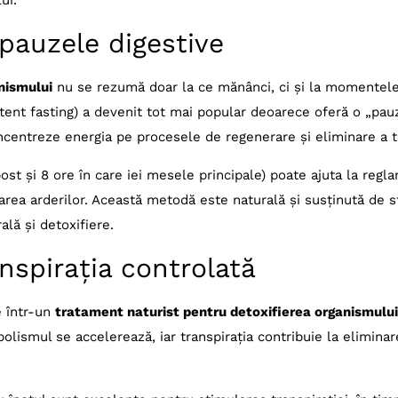
ui.
 pauzele digestive
nismului
nu se rezumă doar la ce mănânci, ci și la momentele
ttent fasting) a devenit tot mai popular deoarece oferă o „pau
oncentreze energia pe procesele de regenerare și eliminare a t
st și 8 ore în care iei mesele principale) poate ajuta la regla
rarea arderilor. Această metodă este naturală și susținută de st
ală și detoxifiere.
ranspirația controlată
e într-un
tratament naturist pentru detoxifierea organismului
bolismul se accelerează, iar transpirația contribuie la eliminar