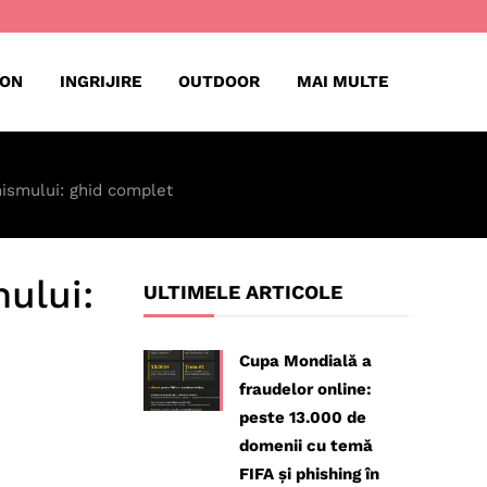
ION
INGRIJIRE
OUTDOOR
MAI MULTE
nismului: ghid complet
ului:
ULTIMELE ARTICOLE
Cupa Mondială a
fraudelor online:
peste 13.000 de
domenii cu temă
FIFA și phishing în