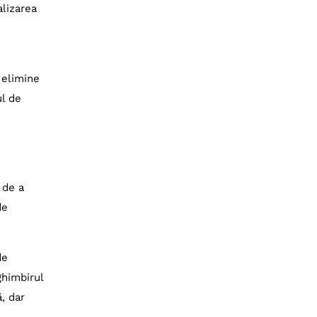
alizarea
 elimine
ul de
 de a
de
de
ghimbirul
, dar