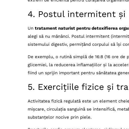
extrem de eficientă pentru curățarea organismul
4. Postul intermitent și
Un
tratament naturist pentru detoxifierea orga
alegi să nu mănânci. Postul intermitent (intermi
sistemului digestiv, permițând corpului să își c
De exemplu, o rutină simplă de 16:8 (16 ore de po
glicemiei, la reducerea inflamațiilor și la accele
fiind un sprijin important pentru sănătatea gener
5. Exercițiile fizice și t
Activitatea fizică regulată este un element chei
mișcare, circulația sanguină se intensifică, meta
substanțelor nocive prin piele.