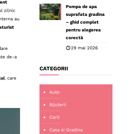
ent
Pompa de apa
l zilnic
suprafata gradina
interna au
– ghid complet
aturist
pentru alegerea
corectă
29 mai 2026
dare
tate de-a
CATEGORII
ui
, care
Auto
Bijuterii
Carti
Casa si Gradina