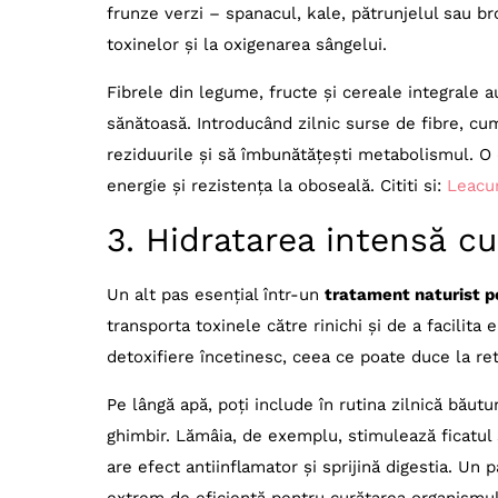
frunze verzi – spanacul, kale, pătrunjelul sau bro
toxinelor și la oxigenarea sângelui.
Fibrele din legume, fructe și cereale integrale au
sănătoasă. Introducând zilnic surse de fibre, cu
reziduurile și să îmbunătățești metabolismul. O d
energie și rezistența la oboseală. Cititi si:
Leacur
3. Hidratarea intensă cu
Un alt pas esențial într-un
tratament naturist p
transporta toxinele către rinichi și de a facilita
detoxifiere încetinesc, ceea ce poate duce la ret
Pe lângă apă, poți include în rutina zilnică băut
ghimbir. Lămâia, de exemplu, stimulează ficatul ș
are efect antiinflamator și sprijină digestia. Un