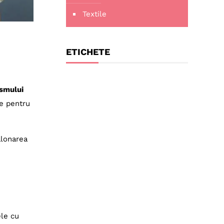
Textile
ETICHETE
ismului
te pentru
alonarea
le cu