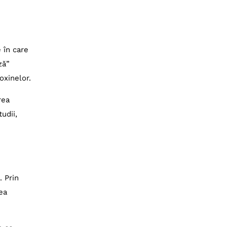
 în care
ză”
oxinelor.
rea
udii,
. Prin
ea