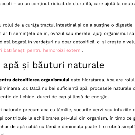
ccoli – au un conținut ridicat de clorofilă, care ajută la neutr
 rolul de a curăța tractul intestinal și de a susține o digestie
m ar fi semințele de in, ovăzul sau merele, ajuți organismul să
ietă bogată în verdețuri nu doar detoxifică, ci și crește nivel
i bătrânești pentru hemoroizi externi
.
 apă și băuturi naturale
entru detoxifierea organismului
este hidratarea. Apa are rolul
 eliminarea lor. Dacă nu bei suficientă apă, procesele naturale 
enție de lichide, dureri de cap și lipsă de energie.
uri naturale precum apa cu lămâie, sucurile verzi sau infuziile 
i contribuie la echilibrarea pH-ului din organism, în timp ce 
 pahar de apă caldă cu lămâie dimineața poate fi o rutină simplă