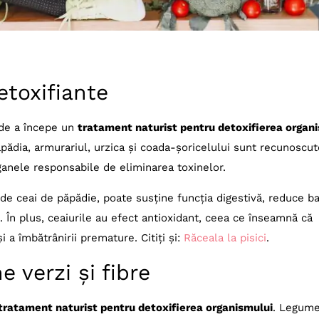
etoxifiante
 de a începe un
tratament naturist pentru detoxifierea organ
pădia, armurariul, urzica și coada-șoricelului sunt recunoscu
organele responsabile de eliminarea toxinelor.
 de ceai de păpădie, poate susține funcția digestivă, reduce b
. În plus, ceaiurile au efect antioxidant, ceea ce înseamnă că
i a îmbătrânirii premature. Citiți și:
Răceala la pisici
.
 verzi și fibre
tratament naturist pentru detoxifierea organismului
. Legume