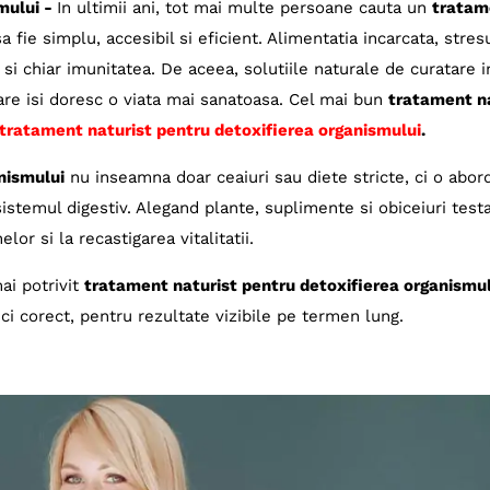
mului -
In ultimii ani, tot mai multe persoane cauta un
tratam
a fie simplu, accesibil si eficient. Alimentatia incarcata, stresu
 si chiar imunitatea. De aceea, solutiile naturale de curatare 
are isi doresc o viata mai sanatoasa. Cel mai bun
tratament n
tratament naturist pentru detoxifierea organismului
.
nismului
nu inseamna doar ceaiuri sau diete stricte, ci o abor
eg sistemul digestiv. Alegand plante, suplimente si obiceiuri tes
lor si la recastigarea vitalitatii.
ai potrivit
tratament naturist pentru detoxifierea organismul
ci corect, pentru rezultate vizibile pe termen lung.