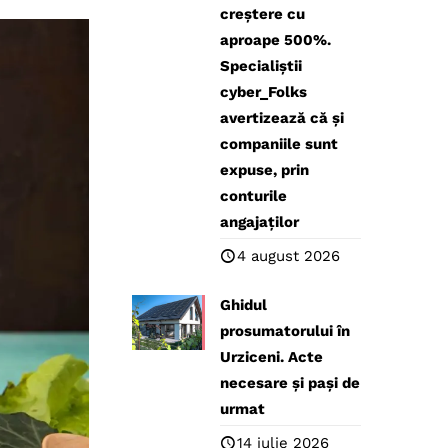
creștere cu
aproape 500%.
Specialiștii
cyber_Folks
avertizează că și
companiile sunt
expuse, prin
conturile
angajaților
4 august 2026
Ghidul
prosumatorului în
Urziceni. Acte
necesare și pași de
urmat
14 iulie 2026