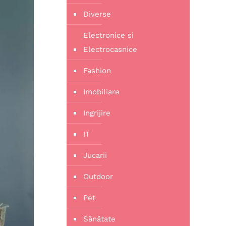
Diverse
Electronice si
Electrocasnice
Fashion
Imobiliare
Ingrijire
IT
Jucarii
Outdoor
Pet
Sănătate